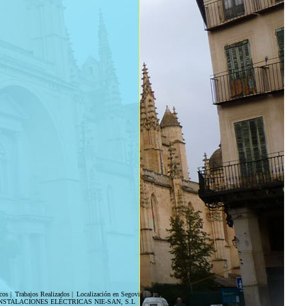
cos
|
Trabajos Realizados
|
Localización en Segovia
|
NSTALACIONES ELÉCTRICAS NIE-SAN, S.L