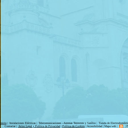
Inicio
|
Instalaciones Eléctricas
|
Telecomunicaciones - Antenas Terrestres y Satélite
|
Tienda de Electrodomésti
Contactar
|
Aviso Legal y Política de Privacidad
|
Política de Cookies
|
Accesibilidad
|
Mapa web
|
|
I