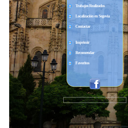
Trabajos Realizados
Localización en Segovia
Contactar
Imprimir
Recomendar
Favoritos
Nº visitas: 0115232