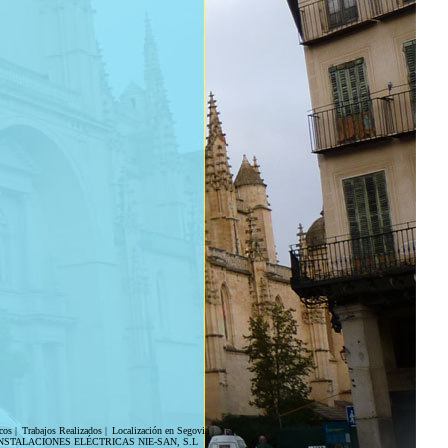
cos
|
Trabajos Realizados
|
Localización en Segovia
|
NSTALACIONES ELÉCTRICAS NIE-SAN, S.L