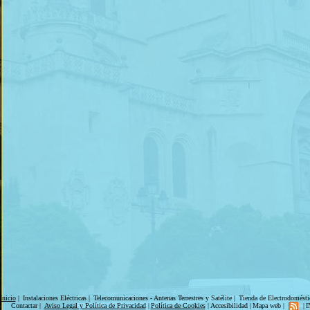
Inicio
|
Instalaciones Eléctricas
|
Telecomunicaciones - Antenas Terrestres y Satélite
|
Tienda de Electrodomésti
Contactar
|
Aviso Legal y Política de Privacidad
|
Política de Cookies
|
Accesibilidad
|
Mapa web
|
|
I