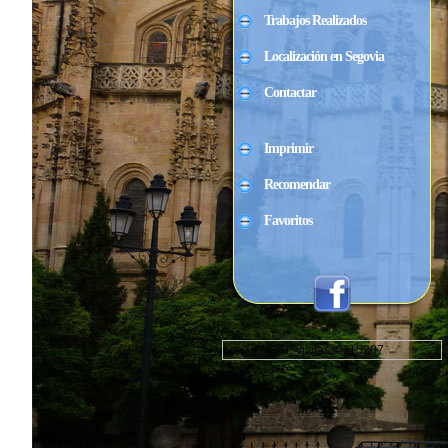
Trabajos Realizados
Localización en Segovia
Contactar
Imprimir
Recomendar
Favoritos
Nº visitas: 0115207