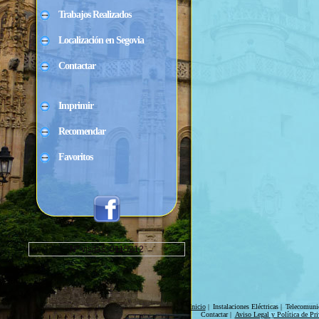
Trabajos Realizados
Localización en Segovia
Contactar
Imprimir
Recomendar
Favoritos
Nº visitas: 0115212
Inicio
|
Instalaciones Eléctricas
|
Telecomunic
Contactar
|
Aviso Legal y Política de Pri