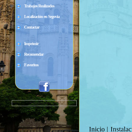
Trabajos Realizados
Localización en Segovia
Contactar
Imprimir
Recomendar
Favoritos
Nº visitas: 0115115
Inicio
|
Instalac