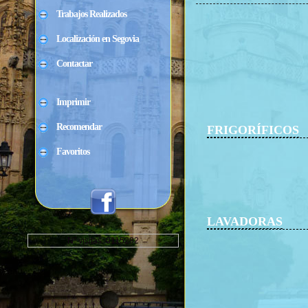
Trabajos Realizados
Localización en Segovia
Contactar
Imprimir
Recomendar
FRIGORÍFICOS
Favoritos
LAVADORAS
Nº visitas: 0115282